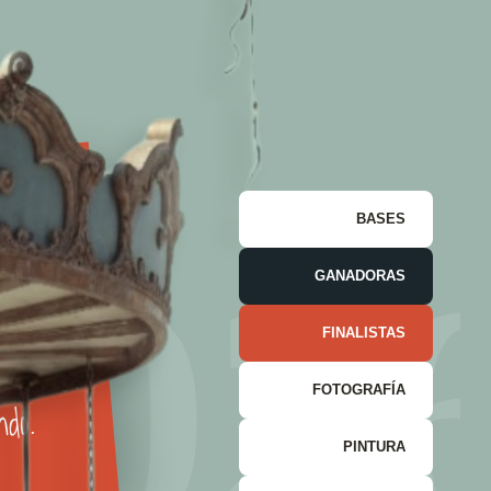
 es el
BASES
de la
02
GANADORAS
d, la
a que
FINALISTAS
orma el
FOTOGRAFÍA
do.
PINTURA