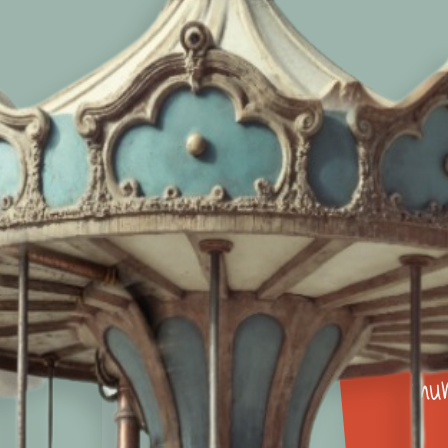
El arte
idioma 
E 2
juventu
energí
transf
mun